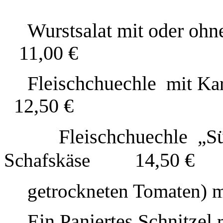
Wurstsalat mit oder ohn
11,00 €
Fleischchuechle
mit Kar
12,50 €
Fleischchuechle
S
„
14,50 €
Schafskäse
getrockneten Tomaten) m
Ein Paniertes Schnitzel
m